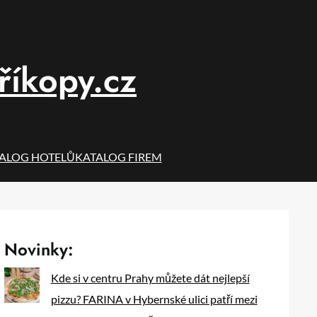
říkopy.cz
ALOG HOTELŮ
KATALOG FIREM
Novinky:
Kde si v centru Prahy můžete dát nejlepší
pizzu? FARINA v Hybernské ulici patří mezi