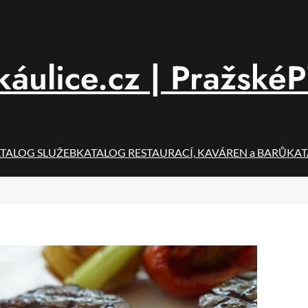
áulice.cz | PražskéP
TALOG SLUŽEB
KATALOG RESTAURACÍ, KAVÁREN a BARŮ
KAT