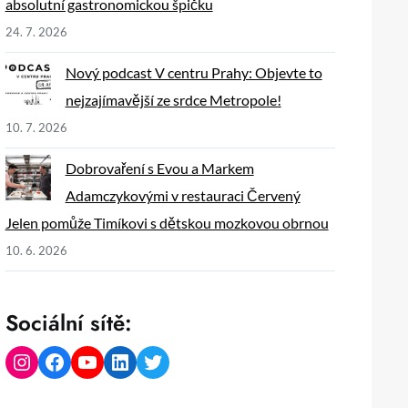
absolutní gastronomickou špičku
24. 7. 2026
Nový podcast V centru Prahy: Objevte to
nejzajímavější ze srdce Metropole!
10. 7. 2026
Dobrovaření s Evou a Markem
Adamczykovými v restauraci Červený
Jelen pomůže Timíkovi s dětskou mozkovou obrnou
10. 6. 2026
Sociální sítě:
Instagram
Facebook
YouTube
LinkedIn
Twitter