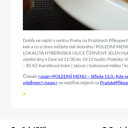
Dobře se najíst v centru Prahy na Pražských Příkopech
kde a co si dnes můžete dát dobrého! POLEDNÍ MENU –
LOKALITA HYBERNSKÁ ULICE ČERVENÝ JELEN Hyber
všední dny v čase od 11:30 do 14:15 hodin. Polévky: Ko
– 85 Kč Karotkový krém | zázvor | kokosové mléko | kor
Článek
<span>POLEDNÍ MENU – Středa 13.3.: Kde se 
výběrem!</span>
se nejdříve objevil na
PražskéPříkop
•