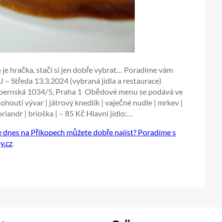
 je hračka, stačí si jen dobře vybrat… Poradíme vám
 Středa 13.3.2024 (vybraná jídla a restaurace)
nská 1034/5, Praha 1 Obědové menu se podává ve
houtí vývar | játrový knedlík | vaječné nudle | mrkev |
iandr | brioška | – 85 Kč Hlavní jídlo:…
dnes na Příkopech můžete dobře najíst? Poradíme s
y.cz
.