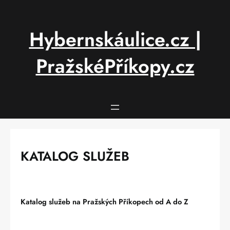
Přeskočit
na
obsah
Hybernskáulice.cz |
PražskéPříkopy.cz
KATALOG SLUŽEB
Katalog služeb na Pražských Příkopech od A do Z