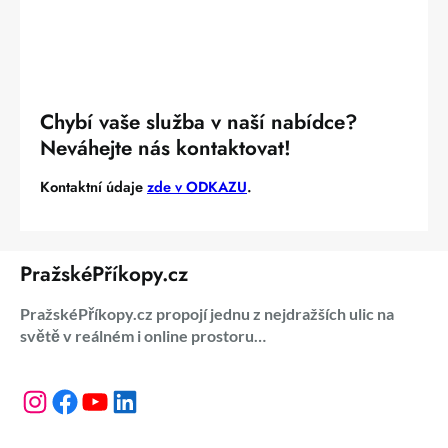
Chybí vaše služba v naší nabídce?
Neváhejte nás kontaktovat!
Kontaktní údaje
zde v ODKAZU
.
PražskéPříkopy.cz
PražskéPříkopy.cz propojí jednu z nejdražších ulic na
světě v reálném i online prostoru…
Instagram
Facebook
YouTube
LinkedIn