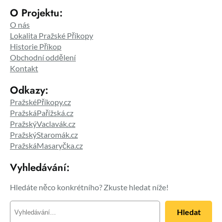
O Projektu:
O nás
Lokalita Pražské Příkopy
Historie Příkop
Obchodní oddělení
Kontakt
Odkazy:
PražskéPříkopy.cz
PražskáPařížská.cz
PražskýVaclavák.cz
PražskýStaromák.cz
PražskáMasaryčka.cz
Vyhledávání:
Hledáte něco konkrétního? Zkuste hledat níže!
H
Hledat
l