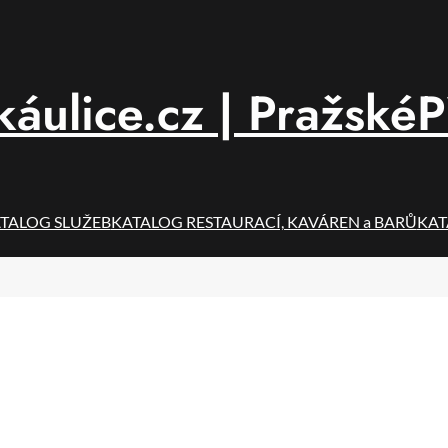
áulice.cz | PražskéP
TALOG SLUŽEB
KATALOG RESTAURACÍ, KAVÁREN a BARŮ
KAT