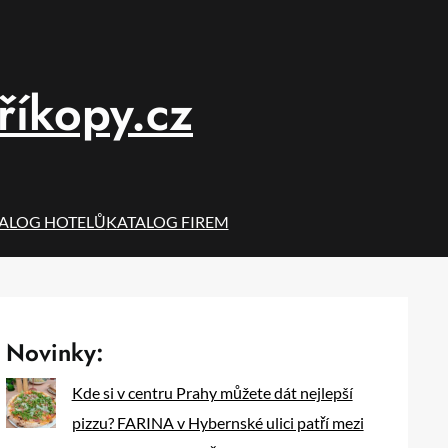
říkopy.cz
ALOG HOTELŮ
KATALOG FIREM
Novinky:
Kde si v centru Prahy můžete dát nejlepší
pizzu? FARINA v Hybernské ulici patří mezi