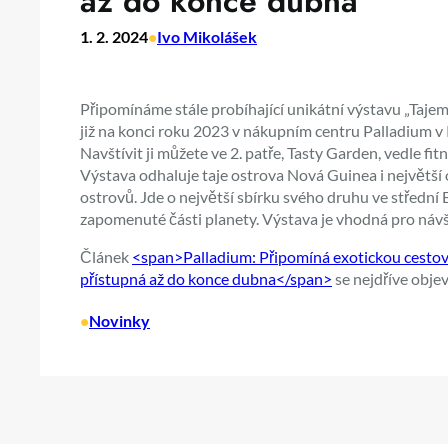
až do konce dubna
1. 2. 2024
•
Ivo Mikolášek
Připomínáme stále probíhající unikátní výstavu „Tajem
již na konci roku 2023 v nákupním centru Palladium v
Navštívit ji můžete ve 2. patře, Tasty Garden, vedle fi
Výstava odhaluje taje ostrova Nová Guinea i největší 
ostrovů. Jde o největší sbírku svého druhu ve střední
zapomenuté části planety. Výstava je vhodná pro náv
Článek
<span>Palladium: Připomíná exotickou cestova
přístupná až do konce dubna</span>
se nejdříve objev
•
Novinky