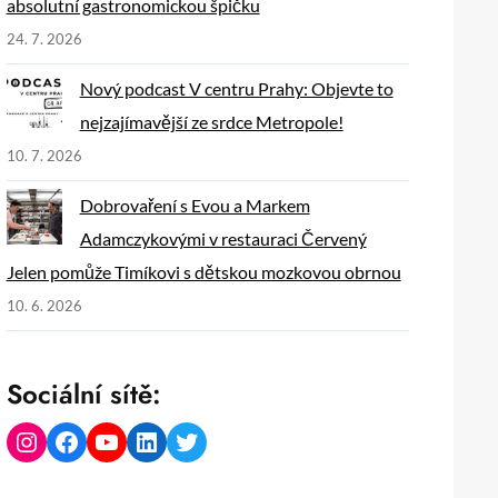
absolutní gastronomickou špičku
24. 7. 2026
Nový podcast V centru Prahy: Objevte to
nejzajímavější ze srdce Metropole!
10. 7. 2026
Dobrovaření s Evou a Markem
Adamczykovými v restauraci Červený
Jelen pomůže Timíkovi s dětskou mozkovou obrnou
10. 6. 2026
Sociální sítě:
Instagram
Facebook
YouTube
LinkedIn
Twitter