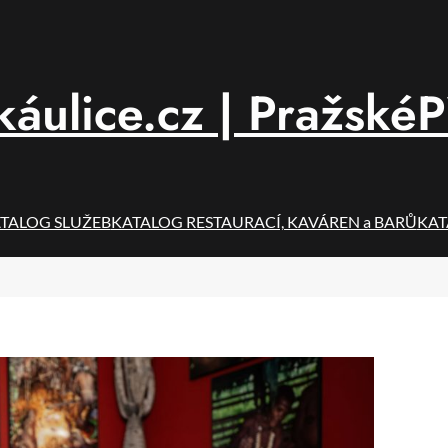
áulice.cz | PražskéP
TALOG SLUŽEB
KATALOG RESTAURACÍ, KAVÁREN a BARŮ
KAT