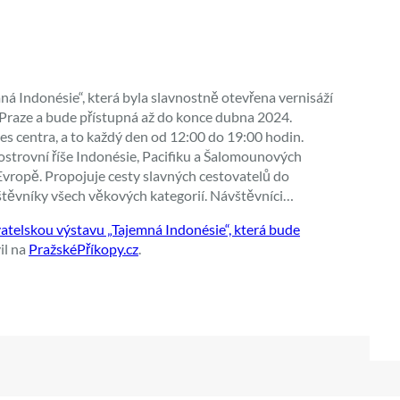
ná Indonésie“, která byla slavnostně otevřena vernisáží
 Praze a bude přístupná až do konce dubna 2024.
tnes centra, a to každý den od 12:00 do 19:00 hodin.
ostrovní říše Indonésie, Pacifiku a Šalomounových
 Evropě. Propojuje cesty slavných cestovatelů do
štěvníky všech věkových kategorií. Návštěvníci…
telskou výstavu „Tajemná Indonésie“, která bude
il na
PražskéPříkopy.cz
.