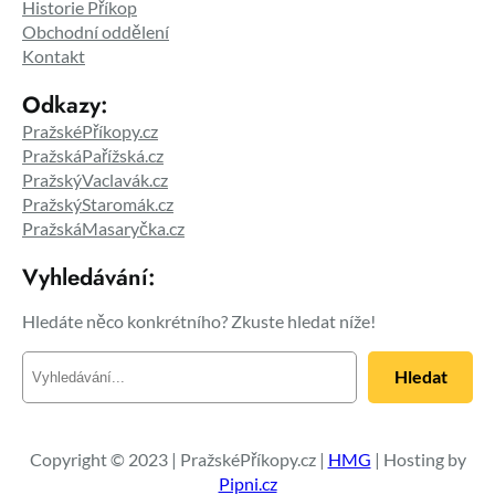
Historie Příkop
Obchodní oddělení
Kontakt
Odkazy:
PražskéPříkopy.cz
PražskáPařížská.cz
PražskýVaclavák.cz
PražskýStaromák.cz
PražskáMasaryčka.cz
Vyhledávání:
Hledáte něco konkrétního? Zkuste hledat níže!
H
Hledat
l
e
d
a
Copyright © 2023 | PražskéPříkopy.cz |
HMG
| Hosting by
t
Pipni.cz