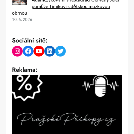
pomůže Timíkovi s dětskou mozkovou
obrnou
10. 6. 2026
Sociální sítě:
Instagram
Facebook
YouTube
LinkedIn
Twitter
Reklama: