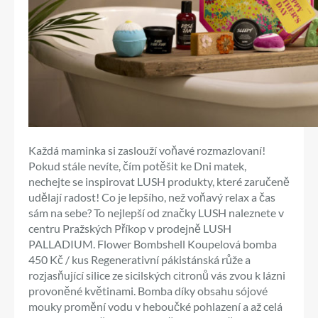
Každá maminka si zaslouží voňavé rozmazlovaní!
Pokud stále nevíte, čím potěšit ke Dni matek,
nechejte se inspirovat LUSH produkty, které zaručeně
udělají radost! Co je lepšího, než voňavý relax a čas
sám na sebe? To nejlepší od značky LUSH naleznete v
centru Pražských Příkop v prodejně LUSH
PALLADIUM. Flower Bombshell Koupelová bomba
450 Kč / kus Regenerativní pákistánská růže a
rozjasňující silice ze sicilských citronů vás zvou k lázni
provoněné květinami. Bomba díky obsahu sójové
mouky promění vodu v heboučké pohlazení a až celá