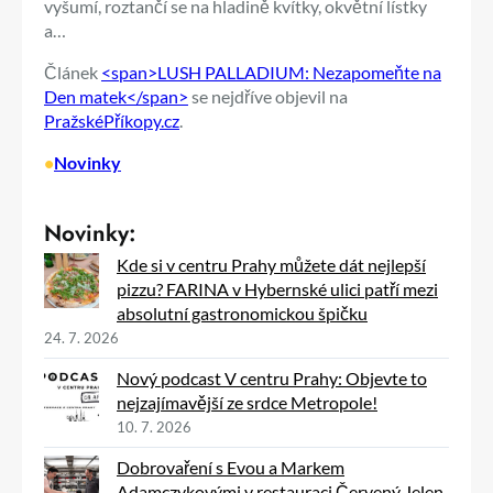
vyšumí, roztančí se na hladině kvítky, okvětní lístky
a…
Článek
<span>LUSH PALLADIUM: Nezapomeňte na
Den matek</span>
se nejdříve objevil na
PražskéPříkopy.cz
.
•
Novinky
Novinky:
Kde si v centru Prahy můžete dát nejlepší
pizzu? FARINA v Hybernské ulici patří mezi
absolutní gastronomickou špičku
24. 7. 2026
Nový podcast V centru Prahy: Objevte to
nejzajímavější ze srdce Metropole!
10. 7. 2026
Dobrovaření s Evou a Markem
Adamczykovými v restauraci Červený Jelen