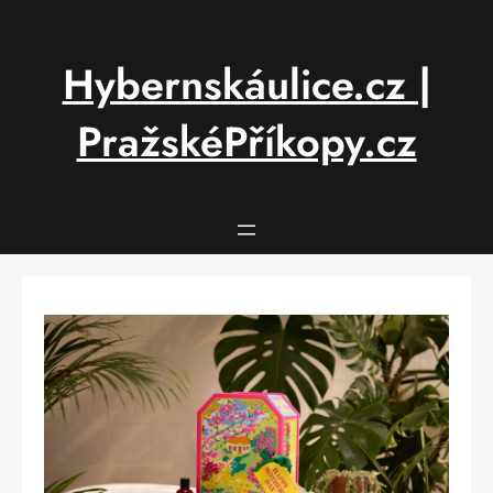
Přeskočit
na
obsah
Hybernskáulice.cz |
PražskéPříkopy.cz