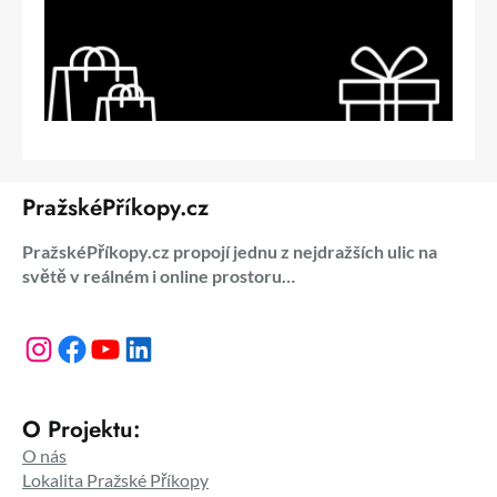
PražskéPříkopy.cz
PražskéPříkopy.cz propojí jednu z nejdražších ulic na
světě v reálném i online prostoru…
Instagram
Facebook
YouTube
LinkedIn
O Projektu:
O nás
Lokalita Pražské Příkopy